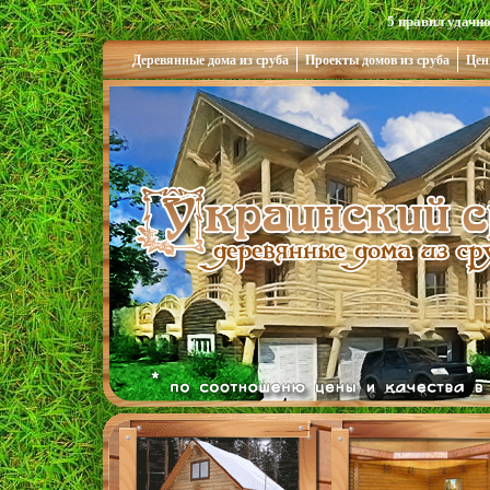
5 правил удачн
Деревянные дома из сруба
Проекты домов из сруба
Цен