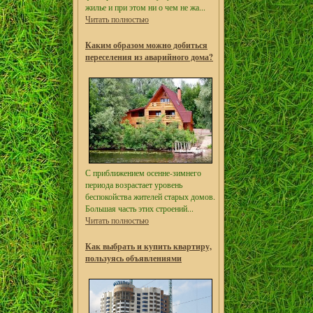
жилье и при этом ни о чем не жа...
Читать полностью
Каким образом можно добиться
переселения из аварийного дома?
С приближением осенне-зимнего
периода возрастает уровень
беспокойства жителей старых домов.
Большая часть этих строений...
Читать полностью
Как выбрать и купить квартиру,
пользуясь объявлениями