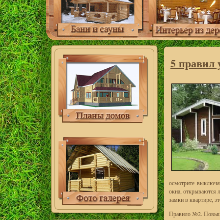
5 правил 
осмотрите выключат
окна, открываются л
замки в квартире, э
Правило №2. Повыше