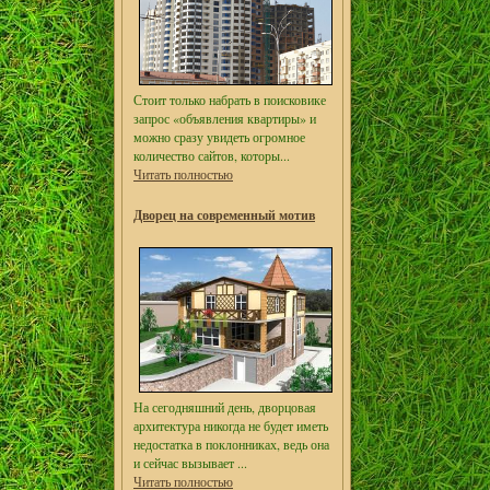
Стоит только набрать в поисковике
запрос «объявления квартиры» и
можно сразу увидеть огромное
количество сайтов, которы...
Читать полностью
Дворец на современный мотив
На сегодняшний день, дворцовая
архитектура никогда не будет иметь
недостатка в поклонниках, ведь она
и сейчас вызывает ...
Читать полностью