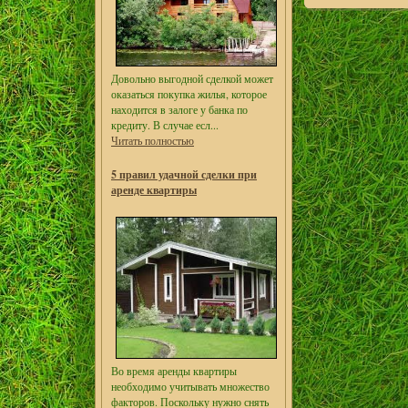
Довольно выгодной сделкой может
оказаться покупка жилья, которое
находится в залоге у банка по
кредиту. В случае есл...
Читать полностью
5 правил удачной сделки при
аренде квартиры
Во время аренды квартиры
необходимо учитывать множество
факторов. Поскольку нужно снять