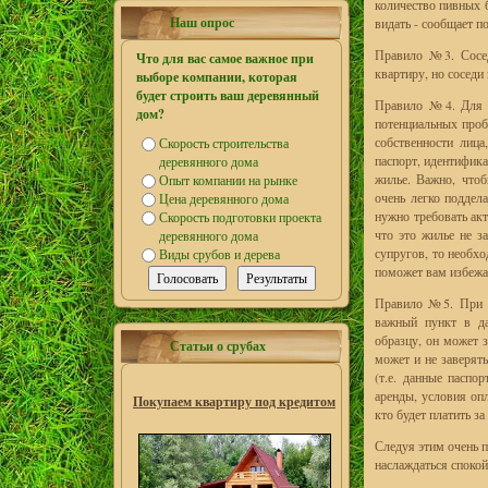
количество пивных б
Наш опрос
видать - сообщает п
Правило №3. Сосед
Что для вас самое важное при
квартиру, но соседи
выборе компании, которая
будет строить ваш деревянный
Правило №4. Для т
дом?
потенциальных проб
собственности лица
Скорость строительства
паспорт, идентифик
деревянного дома
жилье. Важно, чтоб
Опыт компании на рынке
очень легко поддела
Цена деревянного дома
нужно требовать акт
Скорость подготовки проекта
что это жилье не з
деревянного дома
супругов, то необхо
Виды срубов и дерева
поможет вам избежа
Правило №5. При ар
важный пункт в да
образцу, он может з
Статьи о срубах
может и не заверят
(т.е. данные паспо
аренды, условия оп
Покупаем квартиру под кредитом
кто будет платить з
Следуя этим очень п
наслаждаться споко