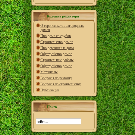
Колонка редактора
О строительстве загородных
домов
Про дома со срубов
Строительство домов
Про деревянные дома
Обустройство домов
Строительные работы
Обустройство домов
Материалы
Вопросы по ремонту
Вопросы по строительству
Публикации
Поиск