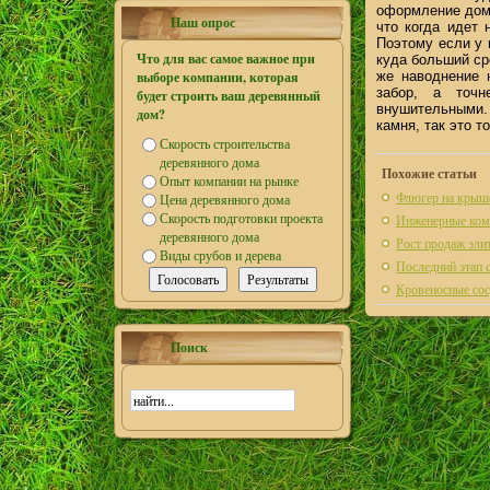
оформление дома
Наш опрос
что когда идет 
Поэтому если у 
Что для вас самое важное при
куда больший ср
же наводнение 
выборе компании, которая
забор, а точн
будет строить ваш деревянный
внушительными. 
дом?
камня, так это т
Скорость строительства
деревянного дома
Похожие статьи
Опыт компании на рынке
Флюгер на крыш
Цена деревянного дома
Скорость подготовки проекта
Инженерные ком
деревянного дома
Рост продаж эли
Виды срубов и дерева
Последний этап 
Кровеносные со
Поиск