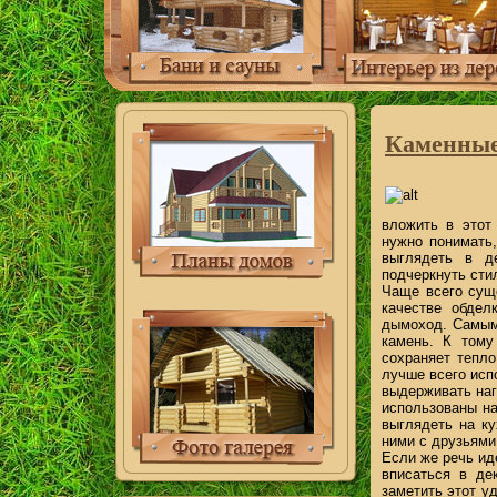
Каменные
вложить в этот
нужно понимать
выглядеть в д
подчеркнуть сти
Чаще всего суще
качестве обдел
дымоход. Самым 
камень. К тому
сохраняет тепло
лучше всего испо
выдерживать наг
использованы на
выглядеть на ку
ними с друзьями
Если же речь ид
вписаться в де
заметить этот у