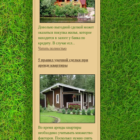
Довольно выгодной сделкой может
оказаться покупка жилья, которое
находится в залоге у банка по
кредиту. В случае есл...
Читать полностью
5 правил удачной сделки при
аренде квартиры
Во время аренды квартиры
необходимо учитывать множество
факторов. Поскольку нужно снять