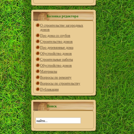
Колонка редактора
О строительстве загородных
домов
Про дома со срубов
Строительство домов
Про деревянные дома
Обустройство домов
Строительные работы
Обустройство домов
Материалы
Вопросы по ремонту
Вопросы по строительству
Публикации
Поиск