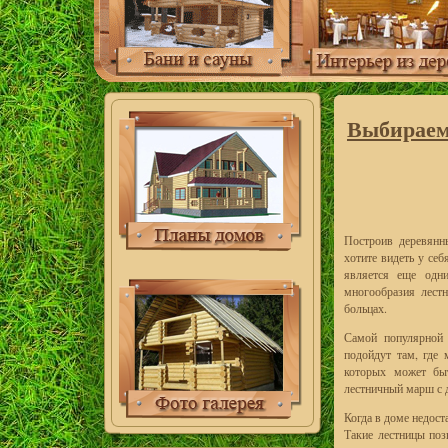
Выбираем
Построив деревянн
хотите видеть у се
является еще одн
многообразия лест
больцах.
Самой популярной 
подойдут там, где 
которых может быт
лестничный марш с 
Когда в доме недос
Такие лестницы поз