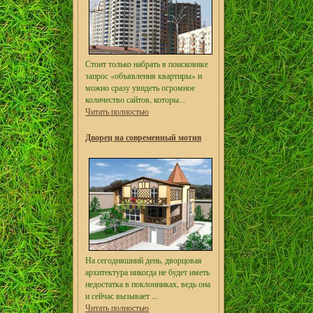
Стоит только набрать в поисковике
запрос «объявления квартиры» и
можно сразу увидеть огромное
количество сайтов, которы...
Читать полностью
Дворец на современный мотив
На сегодняшний день, дворцовая
архитектура никогда не будет иметь
недостатка в поклонниках, ведь она
и сейчас вызывает ...
Читать полностью