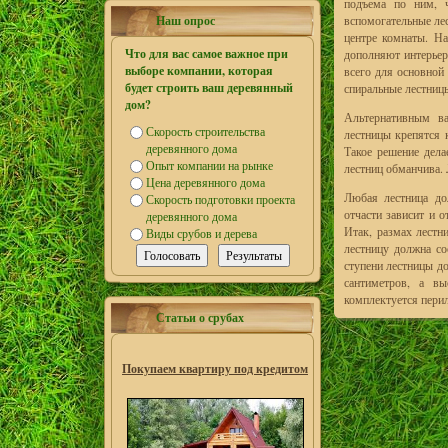
подъема по ним, 
Наш опрос
вспомогательные ле
центре комнаты. На
Что для вас самое важное при
дополняют интерьер
выборе компании, которая
всего для основной
будет строить ваш деревянный
спиральные лестницы
дом?
Альтернативным ва
Скорость строительства
лестницы крепятся 
деревянного дома
Такое решение дела
Опыт компании на рынке
лестниц обманчива. 
Цена деревянного дома
Любая лестница дол
Скорость подготовки проекта
отчасти зависит и 
деревянного дома
Итак, размах лестн
Виды срубов и дерева
лестницу должна со
ступени лестницы д
сантиметров, а вы
комплектуется пери
Статьи о срубах
Покупаем квартиру под кредитом