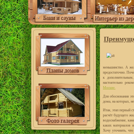
Преимуще
меньшинство. А жел
предостаточно. Поче
к дополнительным,
настоятельно реко
Москве.
Для обоснования эт
дома, на которых, 
Итак, этап первый с
расчёт будущего жи
водоснабжение, кана
каких материалов н
Хочу уточнить, что