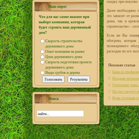
скидку при покупке 
Наш опрос
Далее необходимо п
это зависит от разм
Что для вас самое важное при
дома, так и кровл
выборе компании, которая
строительство – сост
будет строить ваш деревянный
дом?
Если же Вы планир
обогрева, которая
Скорость строительства
полноценного обог
деревянного дома
расходов по его экс
Опыт компании на рынке
Цена деревянного дома
Скорость подготовки проекта
Похожие статьи
деревянного дома
Бани из профили
Виды срубов и дерева
Входная металли
Отопление дома
На что следует 
Куня-столовая-г
Поиск