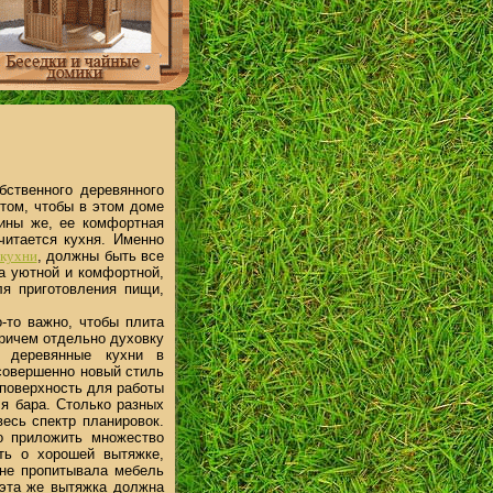
бственного деревянного
том, чтобы в этом доме
ины же, ее комфортная
читается кухня. Именно
 кухни
, должны быть все
ла уютной и комфортной,
я приготовления пищи,
-то важно, чтобы плита
причем отдельно духовку
е деревянные кухни в
 совершенно новый стиль
 поверхность для работы
ля бара. Столько разных
весь спектр планировок.
о приложить множество
ть о хорошей вытяжке,
 не пропитывала мебель
 эта же вытяжка должна