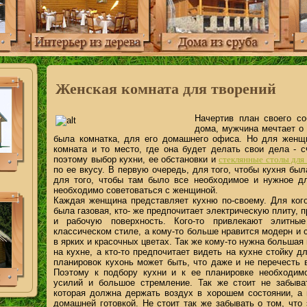
Женская комната для творений
Начертив план своего со
дома, мужчина мечтает о 
была комнатка, для его домашнего офиса. Но для женщ
комната и то место, где она будет делать свои дела - с
стеклянные столы для
поэтому выбор кухни, ее обстановки и
по ее вкусу. В первую очередь, для того, чтобы кухня бы
для того, чтобы там было все необходимое и нужное дл
необходимо советоваться с женщиной.
Каждая женщина представляет кухню по-своему. Для кого
была газовая, кто- же предпочитает электрическую плиту, 
и рабочую поверхность. Кого-то привлекают элитны
классическом стиле, а кому-то больше нравится модерн и
в ярких и красочных цветах. Так же кому-то нужна большая
на кухне, а кто-то предпочитает видеть на кухне стойку д
планировок кухонь может быть, что даже и не перечесть 
Поэтому к подбору кухни и к ее планировке необходим
усилий и большое стремление. Так же стоит не забыва
которая должна держать воздух в хорошем состоянии, а
домашней готовкой. Не стоит так же забывать о том, что