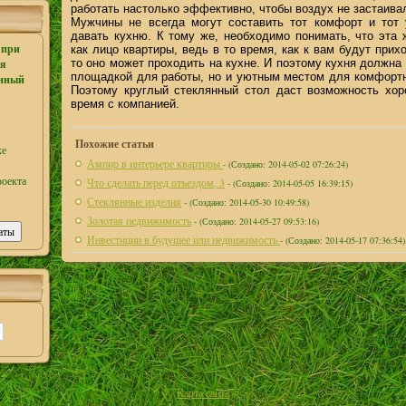
работать настолько эффективно, чтобы воздух не застаива
Мужчины не всегда могут составить тот комфорт и тот 
давать кухню. К тому же, необходимо понимать, что эта 
 при
как лицо квартиры, ведь в то время, как к вам будут прихо
то оно может проходить на кухне. И поэтому кухня должна
ая
площадкой для работы, но и уютным местом для комфортн
янный
Поэтому круглый стеклянный стол даст возможность хор
время с компанией.
Похожие статьи
ке
Ампир в интерьере квартиры
- (Создано: 2014-05-02 07:26:24)
роекта
Что сделать перед отъездом, 3
- (Создано: 2014-05-05 16:39:15)
Стеклянные изделия
- (Создано: 2014-05-30 10:49:58)
Золотая недвижимость
- (Создано: 2014-05-27 09:53:16)
Инвестиции в будущее или недвижимость
- (Создано: 2014-05-17 07:36:54)
Карта сайта