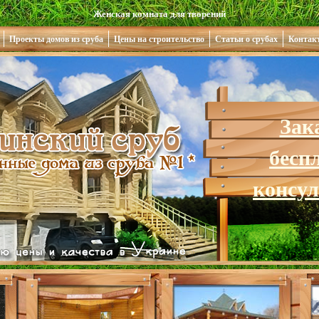
Женская комната для творений
Проекты домов из сруба
Цены на строительство
Статьи о срубах
Контак
Зак
бесп
консу