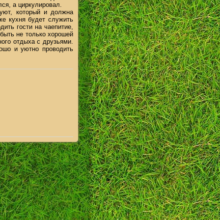
лся, а циркулировал.
уют, который и должна
же кухня будет служить
дить гости на чаепитие,
 быть не только хорошей
ого отдыха с друзьями.
ошо и уютно проводить