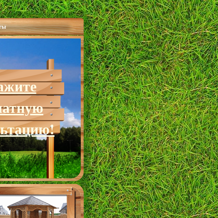
ты
ажите
латную
льтацию!