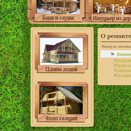
О ремонт
Фильтр по заголо
№
Названи
1
Ремонт кв
2
Дизайн п
3
Утепление
4
Тип ремон